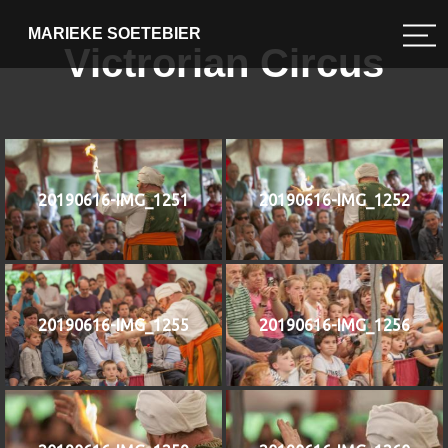
MARIEKE SOETEBIER
Victrorian Circus
20190616-IMG_1251
20190616-IMG_1252
20190616-IMG_1255
20190616-IMG_1256